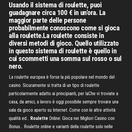
Usando il sistema di roulette, puoi
guadagnare circa 100 € in un’ora. La
maggior parte delle persone
probabilmente conoscono come si gioca
alla roulette.La roulette consiste in
diversi metodi di gioco. Quello utilizzato
in questo sistema di roulette è quello in
cui scommetti una somma sul rosso o sul
nero.
La roulette europea è forse la più popolare nel mondo del
casino. Sicuramente si tratta di un tipo di roulette
particolarmente adatto ai principianti, per laChe vi troviate a
casa, da amici, a lavoro è oggi possibile sempre trovare una
sala da gioco aperto su Internet. Come con le altre attività
qualità ed...
Roulette
Online: Gioca nei Migliori Casino con
Bonus… Roulette online e varianti della roulette solo nelle