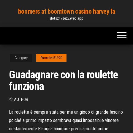
Skip
boomers at boomtown casino harvey la
to
slots247zezv.web.app
the
content
Category
Parmalee51190
Guadagnare con la roulette
funziona
By
AUTHOR
La roulette è sempre stata per me un gioco di grande fascino
poiché a primo impatto sembrava quasi impossibile vincere
costantemente.Bisogna annotare precisamente come