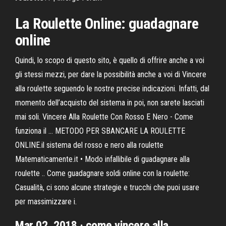
La
Roulette
Online:
guadagnare
online
Quindi, lo scopo di questo sito, è quello di offrire anche a voi
gli stessi mezzi, per dare la possibilità anche a voi di Vincere
alla roulette seguendo le nostre precise indicazioni. Infatti, dal
momento dell’acquisto del sistema in poi, non sarete lasciati
mai soli. Vincere Alla Roulette Con Rosso E Nero - Come
funziona il ... METODO PER SBANCARE LA ROULETTE
ONLINE.il sistema del rosso e nero alla roulette
Matematicamente.it • Modo infallibile di guadagnare alla
roulette .. Come guadagnare soldi online con la roulette:
Casualità, ci sono alcune strategie e trucchi che puoi usare
per massimizzare i.
Mar 02, 2018 · come vincere alla