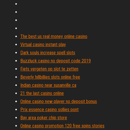
The best us real money online casino
Virtual casino instant play
Dark souls increase spell slots
Buzzluck casino no deposit code 2019
Fiets vergeten op slot te zetten
Beverly hillbillies slots online free
Indian casino near susanville ca
21 the last casino online
Online casino new player no deposit bonus
Prix essence casino sollies pont
Bay area poker chip store
Online casino promotion 120 free spins stories