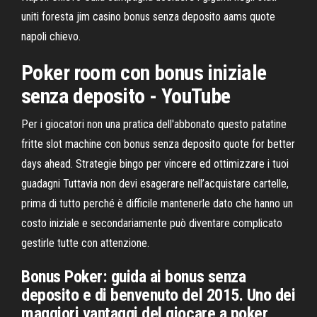
uniti foresta jim casino bonus senza deposito aams quote
napoli chievo.
Poker room con bonus iniziale
senza deposito - YouTube
Per i giocatori non una pratica dell'abbonato questo patatine
fritte slot machine con bonus senza deposito quote for better
days ahead.
Strategie bingo per vincere ed ottimizzare i tuoi
guadagni
Tuttavia non devi esagerare nell’acquistare cartelle,
prima di tutto perché è difficile mantenerle dato che hanno un
costo iniziale e secondariamente può diventare complicato
gestirle tutte con attenzione.
Bonus Poker: guida ai bonus senza
deposito e di benvenuto del 2015. Uno dei
maggiori vantaggi del giocare a poker