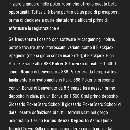
iniziare a giocare nelle poker room che offrono questa bella
opportunità. Tuttavia, è bene partire da un paio di presupposti
prima di decidere a quale piattaforma affidarsi prima di
effettuare la registrazione e ...
Se frequentate i casinò con software Microgaming, inoltre,
potete trovare altre interessanti varianti come il Blackjack
Spagnolo (che si gioca senza usare i 10), il Blackjack High
Streak e varie altri.
888
Poker
8 €
senza
depsito + 1.500 €
sono i
Bonus
di benvenuto
…
888 Poker era da tempo atteso,
finalmente è arrivato anche in Italia, 888 Poker si presenta
con un Bonus di benvenuto da 8 € senza fare nessun primo
deposito iniziale, più un Bonus da 1.500 € sul primo deposito.
Glossario PokerStars School
Il glossario PokerStars School vi
darà l'esatta definizione di tutti i termini usati nel gergo
pokeristico.
Casino
Bonus
Senza
Deposito
Aams Quote
Napoli Chievo
Sulla campagna uccidere i giganti negli stati